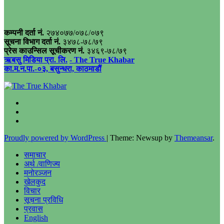
कम्पनी दर्ता नं.
२७४०७७/०७८/०७९
सूचना विभाग दर्ता नं.
३४७८-७८/७९
प्रेस काउन्सिल सूचीकरण नं.
३४६९-७८/७९
ऋबसु मिडिया प्रा. लि.
- The True Khabar
का.म.न.पा.-०३, बसुन्धरा, काठमाडौं
Proudly powered by WordPress
|
Theme: Newsup by
Themeansar
.
समाचार
अर्थ /वाणिज्य
मनोरञ्जन
खेलकुद
विचार
सूचना प्रविधि
प्रवास
English