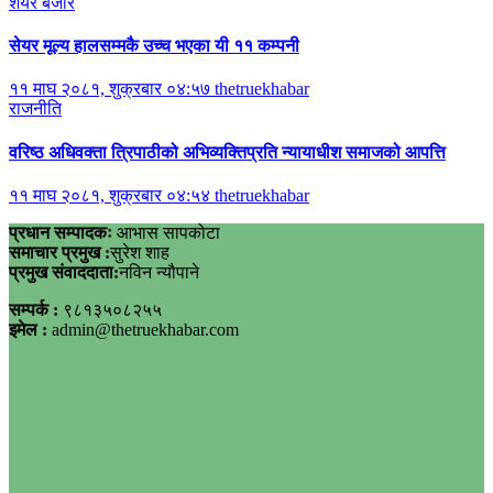
शेयर बजार
सेयर मूल्य हालसम्मकै उच्च भएका यी ११ कम्पनी
११ माघ २०८१, शुक्रबार ०४:५७
thetruekhabar
राजनीति
वरिष्ठ अधिवक्ता त्रिपाठीको अभिव्यक्तिप्रति न्यायाधीश समाजको आपत्ति
११ माघ २०८१, शुक्रबार ०४:५४
thetruekhabar
प्रधान सम्पादकः
आभास सापकोटा
समाचार प्रमुख :
सुरेश शाह
प्रमुख संवाददाता:
नविन न्यौपाने
सम्पर्क :
९८१३५०८२५५
इमेल :
admin@thetruekhabar.com