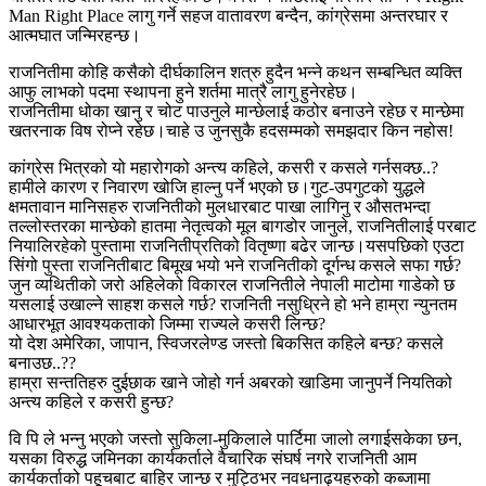
Man Right Place लागु गर्ने सहज वातावरण बन्दैन, कांग्रेसमा अन्तरघार र
आत्मघात जन्मिरहन्छ।
राजनितीमा कोहि कसैको दीर्घकालिन शत्रु हुदैन भन्ने कथन सम्बन्धित व्यक्ति
आफु लाभको पदमा स्थापना हुने शर्तमा मात्रै लागु हुनेरहेछ।
राजनितीमा धोका खानु र चोट पाउनुले मान्छेलाई कठोर बनाउने रहेछ र मान्छेमा
खतरनाक विष रोप्ने रहेछ।चाहे उ जुनसुकै हदसम्मको समझदार किन नहोस!
कांग्रेस भित्रको यो महारोगको अन्त्य कहिले, कसरी र कसले गर्नसक्छ..?
हामीले कारण र निवारण खोजि हाल्नु पर्ने भएको छ।गुट-उपगुटको युद्धले
क्षमतावान मानिसहरु राजनितीको मुलधारबाट पाखा लागिनु र औसतभन्दा
तल्लोस्तरका मान्छेको हातमा नेतृत्वको मूल बागडोर जानुले, राजनितीलाई परबाट
नियालिरहेको पुस्तामा राजनितीप्रतिको वितृष्णा बढेर जान्छ।यसपछिको एउटा
सिंगो पुस्ता राजनितीबाट बिमूख भयो भने राजनितीको दूर्गन्ध कसले सफा गर्छ?
जुन व्यथितीको जरो अहिलेको विकारल राजनितीले नेपाली माटोमा गाडेको छ
यसलाई उखाल्ने साहश कसले गर्छ? राजनिती नसुध्रिने हो भने हाम्रा न्युनतम
आधारभूत आवश्यकताको जिम्मा राज्यले कसरी लिन्छ?
यो देश अमेरिका, जापान, स्विजरलेण्ड जस्तो बिकसित कहिले बन्छ? कसले
बनाउछ..??
हाम्रा सन्ततिहरु दुईछाक खाने जोहो गर्न अबरको खाडिमा जानुपर्ने नियतिको
अन्त्य कहिले र कसरी हुन्छ?
वि पि ले भन्नु भएको जस्तो सुकिला-मुकिलाले पार्टिमा जालो लगाईसकेका छन,
यसका विरुद्ध जमिनका कार्यकर्ताले वैचारिक संघर्ष नगरे राजनिती आम
कार्यकर्ताको पहूचबाट बाहिर जान्छ र मुट्ठिभर नवधनाढ्यहरुको कब्जामा