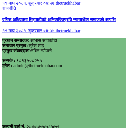
११ माघ २०८१, शुक्रबार ०४:५७
thetruekhabar
राजनीति
वरिष्ठ अधिवक्ता त्रिपाठीको अभिव्यक्तिप्रति न्यायाधीश समाजको आपत्ति
११ माघ २०८१, शुक्रबार ०४:५४
thetruekhabar
प्रधान सम्पादकः
आभास सापकोटा
समाचार प्रमुख :
सुरेश शाह
प्रमुख संवाददाता:
नविन न्यौपाने
सम्पर्क :
९८१३५०८२५५
इमेल :
admin@thetruekhabar.com
कम्पनी दर्ता नं.
२७४०७७/०७८/०७९