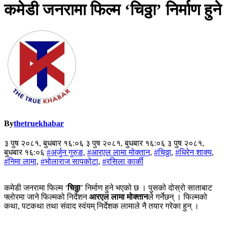
कमेडी जनरामा फिल्म ‘चिठ्ठा’ निर्माण हुने
By
thetruekhabar
३ पुष २०८१, बुधबार १६:०६ ३ पुष २०८१, बुधबार १६:०६ ३ पुष २०८१,
बुधबार १६:०६
#अर्जुन गुरुङ
,
#आरएल लामा मोक्तान
,
#चिठ्ठा
,
#धिरेन शाक्य
,
#निमा लामा
,
#भोलाराज सापकोटा
,
#रसिला कार्की
कमेडी जनरामा फिल्म ‘
चिठ्ठा
’ निर्माण हुने भएको छ । पुसको दोस्रो साताबाट
फ्लोरमा जाने फिल्मको निर्देशन
आरएल लामा मोक्तान
ले गर्नेछन् । फिल्मको
कथा, पटकथा तथा संवाद स्वंयम् निर्देशक लामाले नै तयार गरेका हुन् ।