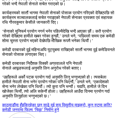
गरेको भन्दै नेपाली सेनाले सचेत गराएको छ।
कार्यक्रमको सातौं भागमा नेपाली सेनाको पोसाक प्रयोग गरिएको देखिएपछि सो
कार्यक्रम सञ्चालकलाई सचेत गराइएको नेपाली सेनाका प्रवक्ता एवं सहायक
रथि गौरवकुमार केसीले जानकारी दिए।
‘सेनाको युनिफर्म प्रयोग नगर्न भनेर पहिल्यैदेखि भन्दै आएका छौं। कतै प्रयोग
गरेको देखिएमा हामीले खबर गरेका हुन्छौं,’ उनले भने, ‘पछिल्लो समय एक कमेडी
शोमा चुस्ता प्रयोग भएको देखेपछि मौखिक रूपमै भनेका थियौं।’
कमेडी दरबारको दुई महिनाअघि युट्युबमा राखिएको सातौं भागमा दुई कमेडियनले
सेनाको पोसाक लगाएका थिए।
कमेडी दरबारका निर्देशक विक्की अग्रवालले पनि नेपाली
सेनाले आफूहरूलाई अनुमति लिन अनुरोध गरेको बताए।
‘उहाँहरूले अर्को पटक प्रयोग गर्दा अनुमति लिनु भन्नुभएको हो। त्यसबेला
हामीले नेपाली सेना भनेर प्रयोग गरेका पनि थिएनौं,’ उनले भने, ‘एकादेशको
सेना भनेर लेखेका पनि थियौं। त्यो कुरा पनि भन्यौं। यद्यपि, हामीले जे दिन
खोजेका थियौं, त्यो अलि सकेनौं होला। उहाँहरूले आउँदा दिनमा प्रयोग गर्दा
अनुमति लिनुहोला भन्नुभएको छ।’
Post
काठमाडौंमा हुँइकिरहेका छन् साढे दुई सय विद्युतीय माइक्रो, कुन रुटमा कति?
कमेडी जनरामा फिल्म ‘चिठ्ठा’ निर्माण हुने
navigation