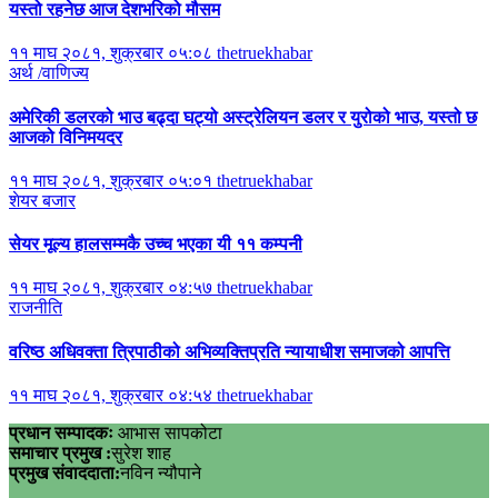
यस्तो रहनेछ आज देशभरिको मौसम
११ माघ २०८१, शुक्रबार ०५:०८
thetruekhabar
अर्थ /वाणिज्य
अमेरिकी डलरको भाउ बढ्दा घट्यो अस्ट्रेलियन डलर र युरोको भाउ, यस्तो छ
आजको विनिमयदर
११ माघ २०८१, शुक्रबार ०५:०१
thetruekhabar
शेयर बजार
सेयर मूल्य हालसम्मकै उच्च भएका यी ११ कम्पनी
११ माघ २०८१, शुक्रबार ०४:५७
thetruekhabar
राजनीति
वरिष्ठ अधिवक्ता त्रिपाठीको अभिव्यक्तिप्रति न्यायाधीश समाजको आपत्ति
११ माघ २०८१, शुक्रबार ०४:५४
thetruekhabar
प्रधान सम्पादकः
आभास सापकोटा
समाचार प्रमुख :
सुरेश शाह
प्रमुख संवाददाता:
नविन न्यौपाने