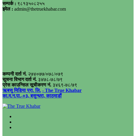
सम्पर्क :
९८१३५०८२५५
इमेल :
admin@thetruekhabar.com
कम्पनी दर्ता नं.
२७४०७७/०७८/०७९
सूचना विभाग दर्ता नं.
३४७८-७८/७९
प्रेस काउन्सिल सूचीकरण नं.
३४६९-७८/७९
ऋबसु मिडिया प्रा. लि.
- The True Khabar
का.म.न.पा.-०३, बसुन्धरा, काठमाडौं