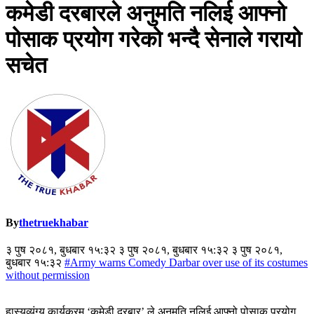
कमेडी दरबारले अनुमति नलिई आफ्नो
पोसाक प्रयोग गरेको भन्दै सेनाले गरायो
सचेत
By
thetruekhabar
३ पुष २०८१, बुधबार १५:३२ ३ पुष २०८१, बुधबार १५:३२ ३ पुष २०८१,
बुधबार १५:३२
#Army warns Comedy Darbar over use of its costumes
without permission
हास्यव्यंग्य कार्यक्रम ‘कमेडी दरबार’ ले अनुमति नलिई आफ्नो पोसाक प्रयोग