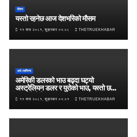
मौसम
यस्तो रहनेछ आज देशभरिको मौसम
११ माघ २०८१, शुक्रबार ०५:०८
THETRUEKHABAR
अर्थ /वाणिज्य
अमेरिकी डलरको भाउ बढ्दा घट्यो
अस्ट्रेलियन डलर र युरोको भाउ, यस्तो छ
आजको विनिमयदर
११ माघ २०८१, शुक्रबार ०५:०१
THETRUEKHABAR