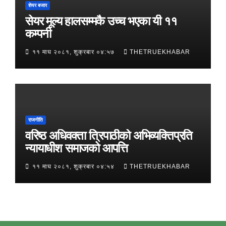
शेयर बजार
सेयर मूल्य हालसम्मकै उच्च भएका यी ११
कम्पनी
११ माघ २०८१, शुक्रबार ०४:५७
THETRUEKHABAR
राजनीति
वरिष्ठ अधिवक्ता त्रिपाठीको अभिव्यक्तिप्रति
न्यायाधीश समाजको आपत्ति
११ माघ २०८१, शुक्रबार ०४:५४
THETRUEKHABAR