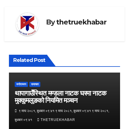
By
thetruekhabar
Related Post
मनोरञ्जन
समाचार
थापागाउँस्थित मण्डला नाटक घरमा नाटक
मुक्कुमलुङको नियमित मञ्चन
९ माघ २०८१, बुधबार ०९:४१ ९ माघ २०८१, बुधबार ०९:४१ ९ माघ २०८१,
बुधबार ०९:४१
THETRUEKHABAR