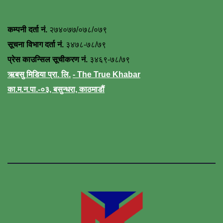
कम्पनी दर्ता नं.
२७४०७७/०७८/०७९
सूचना विभाग दर्ता नं.
३४७८-७८/७९
प्रेस काउन्सिल सूचीकरण नं.
३४६९-७८/७९
ऋबसु मिडिया प्रा. लि.
- The True Khabar
का.म.न.पा.-०३, बसुन्धरा, काठमाडौं